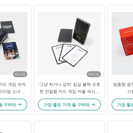
비디오
비디오
카드 게임 여자
'그냥 하거나 감히' 침실 블랙 모호
맞춤형 음
리미엄 소녀 밤
한 친밀함 카드 게임 커플 섹시한
가
드 게임
성인 카드 게임
 을 구하라
가장 좋은 가격 을 구하라
가장 좋