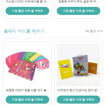
커스텀 디자인 인쇄 테이블 톱 어린
맞춤형 파우더 루도 슬링 팩 작은
이 보드 카롬 게임 CMYK/판톤 색
세계 보드 게임 카드보드 종이
상
OEM 제조
가장 좋은 가격 을 구하라
가장 좋은 가격 을 구하라
플래시 카드를 배우기
더 보기 > >
맞춤형 어린이 동물 식물 연구 플래
아트워크 형식 인공지능 영어 알파
시 카드 인쇄 어린이 가족 학습 게
벳 교육 플래시 카드 개인화 학습
임
가장 좋은 가격 을 구하라
가장 좋은 가격 을 구하라