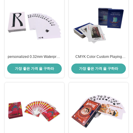
personalized 0.32mm Waterproof
CMYK Color Custom Playing
52 Playing Cards Both Side Full
Cards With Multiple Photos
Colors
Round Corner Finishing
가장 좋은 가격 을 구하라
가장 좋은 가격 을 구하라