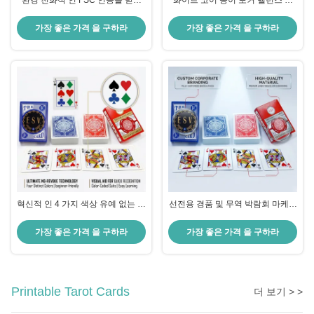
환경 친화적 인 FSC 인증을 받은
화이트 코어 종이 포커 밸런스 된
종이 플레이 카드
유연성을 가진 카드 플레이 부드러
운 셔플링 및 캐주얼 게임
가장 좋은 가격 을 구하라
가장 좋은 가격 을 구하라
혁신적 인 4 가지 색상 유예 없는 색
선전용 경품 및 무역 박람회 마케팅
상 코딩 의복을 가진 카드 게임 초
을 위한 주문 기업 상표 로고에 의
보자 및 교육자
하여 인쇄되는 트럼프패
가장 좋은 가격 을 구하라
가장 좋은 가격 을 구하라
Printable Tarot Cards
더 보기 > >