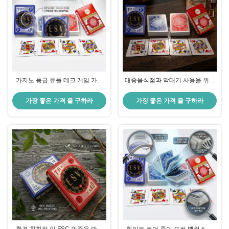
카지노 등급 듀플 데크 게임 카드
대중음식점과 막대기 사용을 위한
세트 럭셔리 턱 박스 대가 유통 시
내구성과 서류상 느낌을 결합하는
장
플라스틱 광택지 트럼프패
가장 좋은 가격 을 구하라
가장 좋은 가격 을 구하라