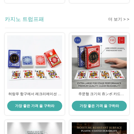
카지노 트럼프패
더 보기 > >
허랑푸 항구에서 레크리에이션 활
주문형 크기의 쥬ンボ 카드
동을 위한 독일어 블랙 코어 종이
100x150mm 마법 트릭과 무대 공
포커 데크
연을 위한 과대 대장
가장 좋은 가격 을 구하라
가장 좋은 가격 을 구하라