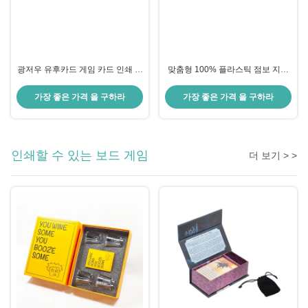
광저우 유후카드 게임 카드 인쇄 책
맞춤형 100% 플라스틱 점보 지수
과 함께 맞춤형 타로 카드 덱 도매
크기 포커 덱 제조 방수 PVC 트럼
고품질 종이 타로
프패 카지노 공급
가장 좋은 가격 을 구하라
가장 좋은 가격 을 구하라
인쇄할 수 있는 보드 게임
더 보기 > >