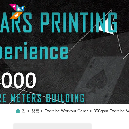
집
>
상품
>
Exercise Workout Cards
>
350gsm Exercise Wo