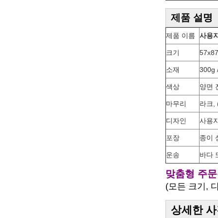
제품 설명
제품 이름
사용자
크기
57x8
소재
300g
색상
양면 
마무리
라크,
디자인
사용자 
포장
종이 
운송
바다 
맞춤형 주문
(모든 크기, 
상세한 사