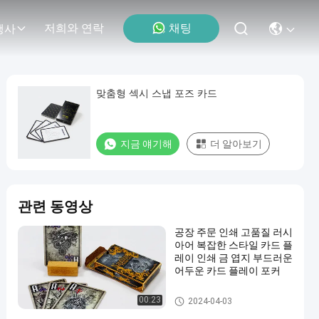
채팅
저희와 연락
행사
맞춤형 섹시 스냅 포즈 카드
지금 얘기해
더 알아보기
관련 동영상
공장 주문 인쇄 고품질 러시
아어 복잡한 스타일 카드 플
레이 인쇄 금 엽지 부드러운
어두운 카드 플레이 포커
주문 트럼프패
00:23
2024-04-03