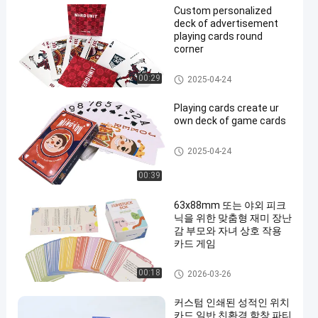
Custom personalized
deck of advertisement
playing cards round
corner
주문 트럼프패
00:29
2025-04-24
Playing cards create ur
own deck of game cards
주문 트럼프패
2025-04-24
00:39
63x88mm 또는 야외 피크
닉을 위한 맞춤형 재미 장난
감 부모와 자녀 상호 작용
카드 게임
인쇄할 수 있는 게임 카드
00:18
2026-03-26
커스텀 인쇄된 성적인 위치
카드 일반 친환경 학창 파티