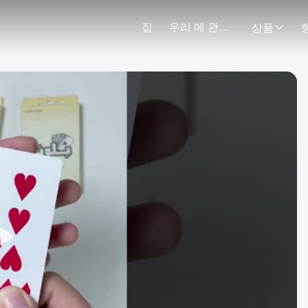
집
우리 에 관한 것
상품