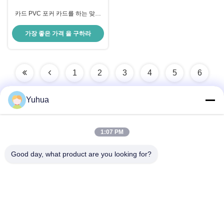
카드 PVC 포커 카드를 하는 맞춘
인쇄된 방수 플라스틱
가장 좋은 가격 을 구하라
1
2
3
4
5
6
Yuhua
빠른 연락
1:07 PM
Good day, what product are you looking for?
주소
광둥 유후아 게임카드 주식회사 부산광역시 광주광역시 진천
구 리신6가 26번지
전화
86-18676880318