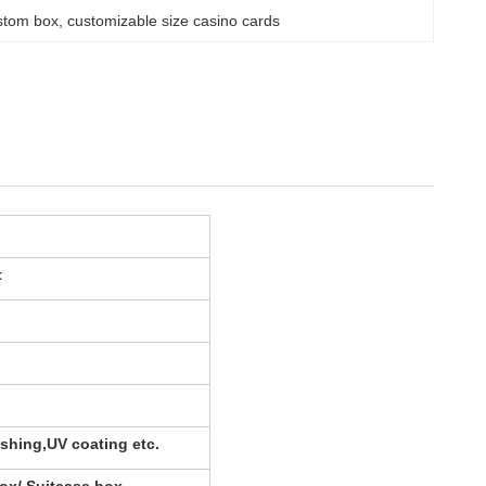
stom box
, 
customizable size casino cards
t
shing,UV coating etc.