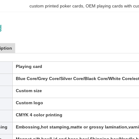
custom printed poker cards
, 
OEM playing cards with cu
명
iption
Playing card
Blue Core/Grey Core/Silver Core/Black Core/White Core/ec
Custom size
Custom logo
CMYK 4 color printing
hing
Embossing,hot stamping,matte or grossy lamination,varni