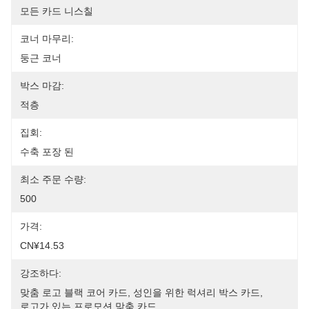
모든 카드 니스칠
코너 마무리:
둥근 코너
박스 마감:
적층
집회:
수축 포장 된
최소 주문 수량:
500
가격:
CN¥14.53
강조하다:
맞춤 로고 블랙 코어 카드
, 
성인을 위한 럭셔리 박스 카드
, 
로고가 있는 프로모션 맞춤 카드