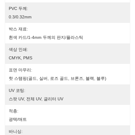
PVC 두께:
0.3/0.32mm
박스 재료:
흰색 카드/1-4mm 두께의 판지/플라스틱
색상 인쇄:
CMYK, PMS
표면 마무리:
핫 스탬핑(골드, 실버, 로즈 골드, 브론즈, 블랙, 블루)
UV 코팅:
스팟 UV, 전체 UV, 글리터 UV
적층:
광택/매트
바니싱: