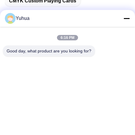
CMYK Custom Playing Cards
Yuhua
빠른 연락
6:16 PM
Good day, what product are you looking for?
주소
광둥 유후아 게임카드 주식회사 부산광역시 광주광역시 진천
구 리신6가 26번지
전화
86-18676880318
이메일
yhprint@yuhuapuke.com