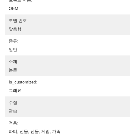
브랜드 이름:
OEM
모델 번호:
맞춤형
종류:
일반
소재:
논문
Is_customized:
그래요
수집:
관습
적용:
파티, 선물, 선물, 게임, 가족