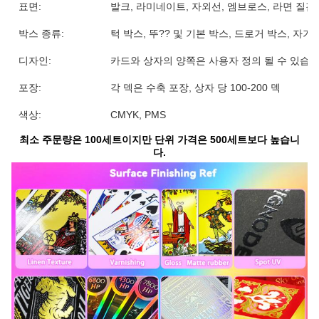
표면:
발크, 라미네이트, 자외선, 엠브로스, 라면 질감,
박스 종류:
턱 박스, 뚜?? 및 기본 박스, 드로거 박스, 자
디자인:
카드와 상자의 양쪽은 사용자 정의 될 수 있습
포장:
각 덱은 수축 포장, 상자 당 100-200 덱
색상:
CMYK, PMS
최소 주문량은 100세트이지만 단위 가격은 500세트보다 높습니
다.