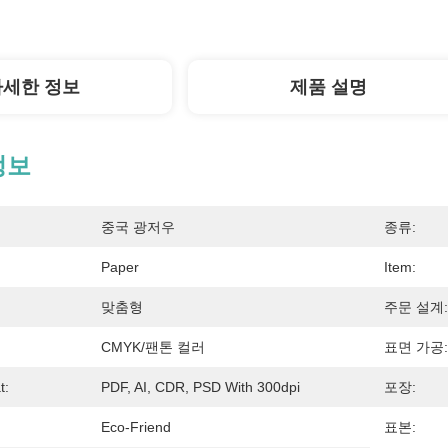
자세한 정보
제품 설명
정보
중국 광저우
종류:
Paper
Item:
맞춤형
주문 설계:
CMYK/팬톤 컬러
표면 가공:
t:
PDF, AI, CDR, PSD With 300dpi
포장:
Eco-Friend
표본: