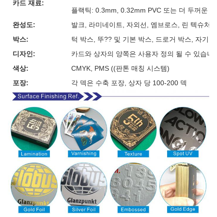
카드 재료:
플랙틱: 0.3mm, 0.32mm PVC 또는 더 두꺼운
완성도:
발크, 라미네이트, 자외선, 엠브로스, 린 텍슈처, 
박스:
턱 박스, 뚜?? 및 기본 박스, 드로거 박스, 자기
디자인:
카드와 상자의 양쪽은 사용자 정의 될 수 있습니
색상:
CMYK, PMS ((판톤 매칭 시스템)
포장:
각 덱은 수축 포장, 상자 당 100-200 덱