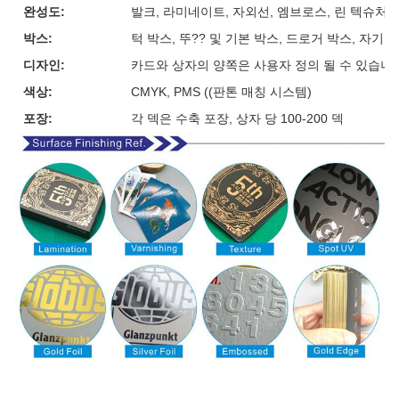
완성도:
발크, 라미네이트, 자외선, 엠브로스, 린 텍슈처, 
박스:
턱 박스, 뚜?? 및 기본 박스, 드로거 박스, 자기
디자인:
카드와 상자의 양쪽은 사용자 정의 될 수 있습니
색상:
CMYK, PMS ((판톤 매칭 시스템)
포장:
각 덱은 수축 포장, 상자 당 100-200 덱