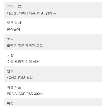
표면 가공:
니스칠, 라미네이션, 리넨, 양각 등.
주문 설계:
받아들여
로고:
출력된 주문 제작된 로고
포장:
수축 포장된 정력 상자
인쇄:
4C/4C, PMS 색상
예술 작품:
PDF/AI/CDR/PSD 300dpi
특징: