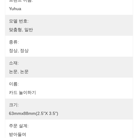
브랜드 이름:
Yuhua
모델 번호:
맞춤형, 일반
종류:
정상, 정상
소재:
논문, 논문
이름:
카드 놀이하기
크기:
63mmx88mm(2.5"x 3.5")
주문 설계:
받아들여