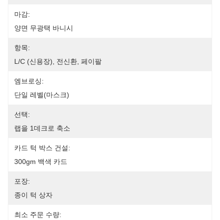
마감:
양면 무광택 바니시
항목:
L/C (신용장), 전신환, 페이팔
엠브로싱:
단일 레벨(마스크)
선택:
랩을 1데크로 축소
카드 턱 박스 건설:
300gm 백색 카드
포장:
종이 턱 상자
최소 주문 수량: