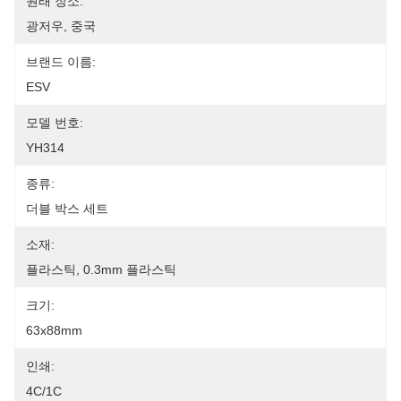
원래 장소:
광저우, 중국
브랜드 이름:
ESV
모델 번호:
YH314
종류:
더블 박스 세트
소재:
플라스틱, 0.3mm 플라스틱
크기:
63x88mm
인쇄:
4C/1C