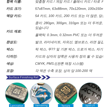
항목 이름:
맞춤형 카드 / 게임 카드 / 플래시 카드 / 타로 카
카드 크기:
57x87mm, 63x88mm, 70x120mm, 100x15
덱당 카드:
54 카드, 100 카드, 200 카드 또는 더 많은, 
종이: 280gm, 300gm, 310gm 또는 더 두꺼
있습니다
카드 재료:
플랙틱: 0.3mm, 0.32mm PVC 또는 더 두꺼운
완성도:
발크, 라미네이트, 자외선, 엠브로스, 라면 질감, 
박스:
턱 박스, 뚜?? 및 기본 박스, 드로거 박스, 자기
디자인:
카드와 상자의 양쪽은 사용자 정의 될 수 있습니
색상:
CMYK, PMS ((판톤 매칭 시스템)
포장:
각 덱은 수축 포장, 상자 당 100-200 덱