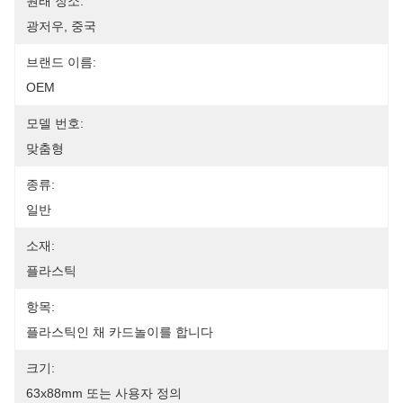
원래 장소:
광저우, 중국
브랜드 이름:
OEM
모델 번호:
맞춤형
종류:
일반
소재:
플라스틱
항목:
플라스틱인 채 카드놀이를 합니다
크기:
63x88mm 또는 사용자 정의