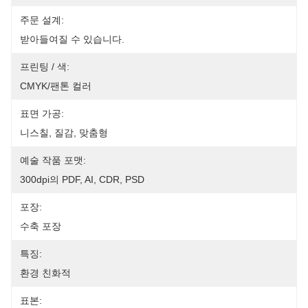
주문 설계:
받아들여질 수 있습니다.
프린팅 / 색:
CMYK/팬톤 컬러
표면 가공:
니스칠, 질감, 맞춤형
예술 작품 포맷:
300dpi의 PDF, AI, CDR, PSD
포장:
수축 포장
특징:
환경 친화적
표본: