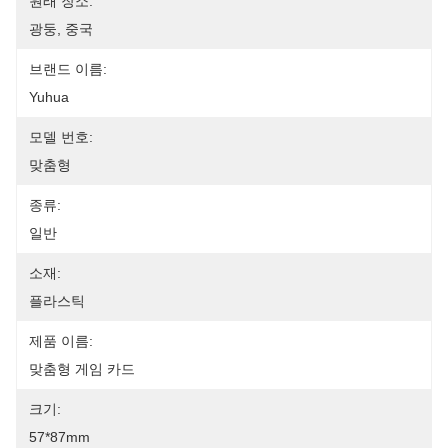
원래 장소:
광둥, 중국
브랜드 이름:
Yuhua
모델 번호:
맞춤형
종류:
일반
소재:
플라스틱
제품 이름:
맞춤형 게임 카드
크기:
57*87mm