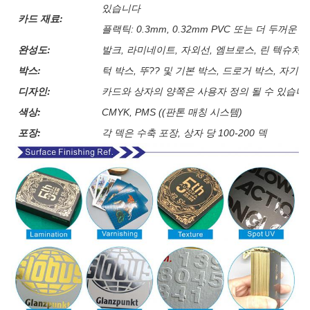
있습니다
카드 재료:
플랙틱: 0.3mm, 0.32mm PVC 또는 더 두꺼운
완성도:
발크, 라미네이트, 자외선, 엠브로스, 린 텍슈처, 
박스:
턱 박스, 뚜?? 및 기본 박스, 드로거 박스, 자기
디자인:
카드와 상자의 양쪽은 사용자 정의 될 수 있습니
색상:
CMYK, PMS ((판톤 매칭 시스템)
포장:
각 덱은 수축 포장, 상자 당 100-200 덱