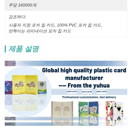
주당 160000개
강조하다:
사용자 지정 포커 칩 카드
, 
100% PVC 포커 칩 카드
, 
반짝이는 라미네이션 포커 칩 카드
제품 설명