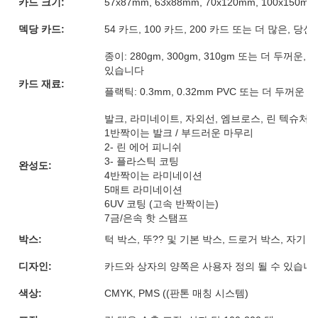
카드 크기:
57x87mm, 63x88mm, 70x120mm, 100x15
덱당 카드:
54 카드, 100 카드, 200 카드 또는 더 많은, 
종이: 280gm, 300gm, 310gm 또는 더 두꺼
있습니다
카드 재료:
플랙틱: 0.3mm, 0.32mm PVC 또는 더 두꺼운
발크, 라미네이트, 자외선, 엠브로스, 린 텍슈처, 
1반짝이는 발크 / 부드러운 마무리
2- 린 에어 피니쉬
3- 플라스틱 코팅
완성도:
4반짝이는 라미네이션
5매트 라미네이션
6UV 코팅 (고속 반짝이는)
7금/은속 핫 스탬프
박스:
턱 박스, 뚜?? 및 기본 박스, 드로거 박스, 자기
디자인:
카드와 상자의 양쪽은 사용자 정의 될 수 있습니
색상:
CMYK, PMS ((판톤 매칭 시스템)