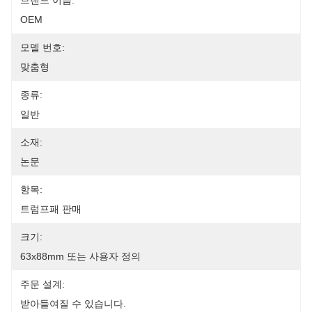
브랜드 이름:
OEM
모델 번호:
맞춤형
종류:
일반
소재:
논문
항목:
트럼프패 판매
크기:
63x88mm 또는 사용자 정의
주문 설계:
받아들여질 수 있습니다.