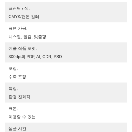
프린팅 / 색:
CMYK/팬톤 컬러
표면 가공:
니스칠, 질감, 맞춤형
예술 작품 포맷:
300dpi의 PDF, AI, CDR, PSD
포장:
수축 포장
특징:
환경 친화적
표본:
이용할 수 있는
샘플 시간: