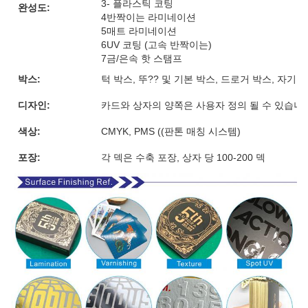
3- 플라스틱 코팅
완성도:
4반짝이는 라미네이션
5매트 라미네이션
6UV 코팅 (고속 반짝이는)
7금/은속 핫 스탬프
박스:
턱 박스, 뚜?? 및 기본 박스, 드로거 박스, 자기
디자인:
카드와 상자의 양쪽은 사용자 정의 될 수 있습니
색상:
CMYK, PMS ((판톤 매칭 시스템)
포장:
각 덱은 수축 포장, 상자 당 100-200 덱