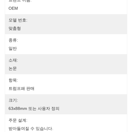
브랜드 이름:
OEM
모델 번호:
맞춤형
종류:
일반
소재:
논문
항목:
트럼프패 판매
크기:
63x88mm 또는 사용자 정의
주문 설계:
받아들여질 수 있습니다.