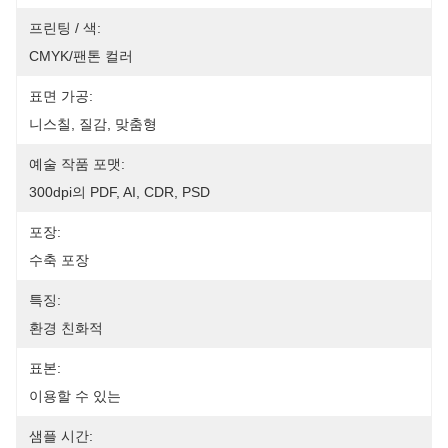
프린팅 / 색:
CMYK/팬톤 컬러
표면 가공:
니스칠, 질감, 맞춤형
예술 작품 포맷:
300dpi의 PDF, AI, CDR, PSD
포장:
수축 포장
특징:
환경 친화적
표본:
이용할 수 있는
샘플 시간: