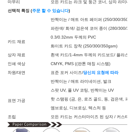
마무리
모든 카드는 라크 및 둥근 코너, 상자 라미네
선택적 특징 (
주문 할 수 있습니다
)
반짝이는 / 매트 아트 페이퍼 (250/300/350/4
파란색/ 회색/ 검은색 코어 종이 (280/300/310
0.3/0.32mm 두께의 PVC
카드 재료
화이트 카드 장착 (250/300/350gsm)
상자 재료
흰색 카드/1-4mm 두께의 카드보드/ 플라스틱
인쇄 색상
CMYK, PMS ((판톤 매칭 시스템)
차원/대면
표준 포커 사이즈/
당신의 요청에 따라
반짝이는 / 매트 라미네이션, 발크
스팟 UV, 풀 UV 코팅, 반짝이는 UV
핫 스탬핑 (금, 은, 로즈 골드, 동, 검은색, 파
표면 가공
엠브로싱, 디브로싱, 텍스처 등
조립
모든 카드는 커스터마이즈 된 상자 / 커스터