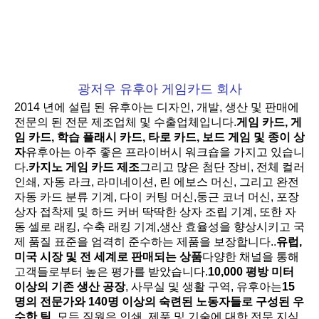
광저우 유후아 게임카드 회사
2014 년에 설립 된 유후아는 디자인, 개발, 생산 및 판매에 
전문의 된 전문 제조업체 및 수출업체입니다.
게임 카드, 게
임 카드, 학습 플래시 카드, 타로 카드, 보드 게임 및 종이 상
자
유후아는 아주 좋은 프라이버시 워크숍을 가지고 있습니
다.
카지노 게임 카드 제조
그리고 많은 첨단 장비, 전체 컬러 
인쇄, 자동 라크, 라미네이션, 린 에보스 머신, 그리고 완전 
자동 카드 분류 기계, 다이 커팅 머신,둥근 코너 머신, 포장 
상자 접착제 및 하드 커버 딱딱한 상자 조립 기계, 또한 자
동 셀로 래킹, 수축 래킹 기계,생산 효율성을 향상시키고 국
제 품질 표준을 엄격히 준수하는 제품을 보장합니다..
유럽, 
미국 시장 및 전 세계로 판매되는 상품
다양한 채널을 통해 
고객들로부터 높은 평가를 받았습니다.
10,000 평방 미터 
이상의 기존 생산 공장
, 사무실 및 생활 구역, 유후아는
15
명의 전문가와 140명 이상의 숙련된 노동자들로 구성된 우
수한 팀
, 모든 직원은 인쇄, 제품 및 기술에 대한 전문 지식