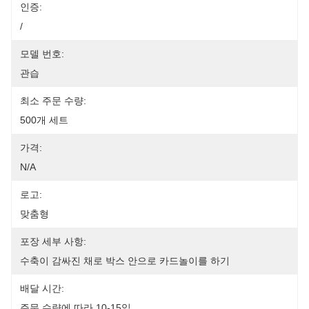
인증:
/
모델 번호:
관습
최소 주문 수량:
500개 세트
가격:
N/A
로고:
맞춤형
포장 세부 사항:
수축이 감싸진 채로 박스 안으로 카드놀이를 하기
배달 시간:
주문 수량에 따라 10-15일