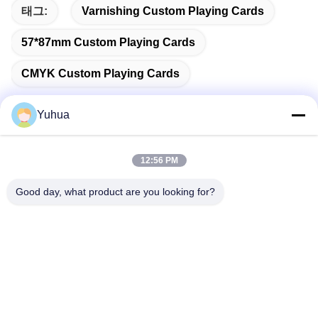
태그:
Varnishing Custom Playing Cards
57*87mm Custom Playing Cards
CMYK Custom Playing Cards
Yuhua
빠른 연락
12:56 PM
Good day, what product are you looking for?
주소
광둥 유후아 게임카드 주식회사 부산광역시 광주광역시 진천
구 리신6가 26번지
전화
86-18676880318
이메일