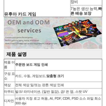
장비
7높은 생산 능력,
빠
른 배송 보장
유후아 카드 게임
제품 설명
제품 이
주문판 보드 게임 인쇄
름
구성 요
카드, 수동, 게임보드,
맞춤형 크기
소
색상
전체 색상 및/또는 판톤 색상 인쇄
마무리
발크/ 라미네이션, (일반 질감), 금/ 은 엽, 스팟 UV
사용자 지정 로고 허용, AI, PDF, CDR, PSD 소스 파일 최소
디자인
300 dpi