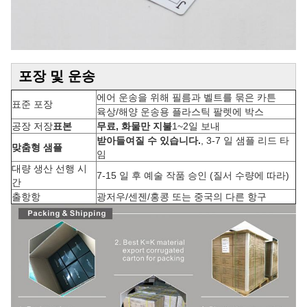
포장 및 운송
에어 운송을 위해 필름과 벨트를 묶은 카튼
표준 포장
육상/해양 운송용 플라스틱 팔렛에 박스
공장 저장
표본
무료, 화물만 지불
1~2일 보내
받아들여질 수 있습니다.
, 3-7 일 샘플 리드 타
맞춤형 샘플
임
대량 생산 선행 시
7-15 일 후 예술 작품 승인 (질서 수량에 따라)
간
출항항
광저우/센젠/홍콩 또는 중국의 다른 항구