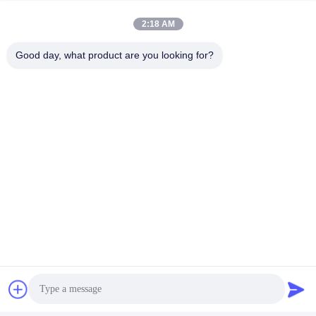
중국 광둥성에서 가장 큰 카드 제조업체 중 하나입니
2:18 AM
다.
디자인, 개발,
Good day, what product are you looking for?
생산 및 판매
맞춤형 카드, 카지노 카드, 플라스틱 카드,
게임카드,
플래시카드
학습 카드, 타로 카드, 종이 상자
인쇄된
2004년 이후
110,000 평방 미터 이상의 공장 면적의 직접 제조업
체
2첨단 인쇄, 라크, 라미네이션, 카드 분류, 박스 조립
기계
3완벽하고 엄격한 QC 검사 시스템
4빠른 배송, 무료 보관 샘플