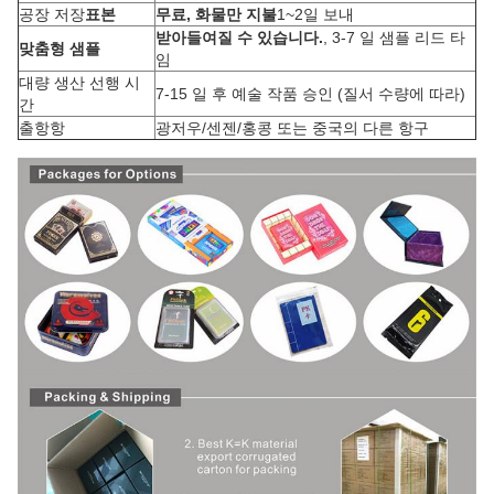
공장 저장
표본
무료, 화물만 지불
1~2일 보내
받아들여질 수 있습니다.
, 3-7 일 샘플 리드 타
맞춤형 샘플
임
대량 생산 선행 시
7-15 일 후 예술 작품 승인 (질서 수량에 따라)
간
출항항
광저우/센젠/홍콩 또는 중국의 다른 항구