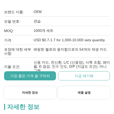
OEM
브랜드 이름:
관습
모델 번호:
1000개 세트
MOQ:
USD $0.7-1.7 for 1,000-10,000 sets quantity
가격:
포장에 대한 세부
래핑한 첼로와 용지함으로의 54개의 재생 카드
사항:
신용 카드, 전신환, L/C (신용장), 서쪽 조합, 페이
팔, E-점검, 인수 인도, D/P (지급도 조건), 머니
지불 조건:
그램
가장 좋은 가격 을 구하라
지금 얘기해
자세한 정보
제품 설명
자세한 정보