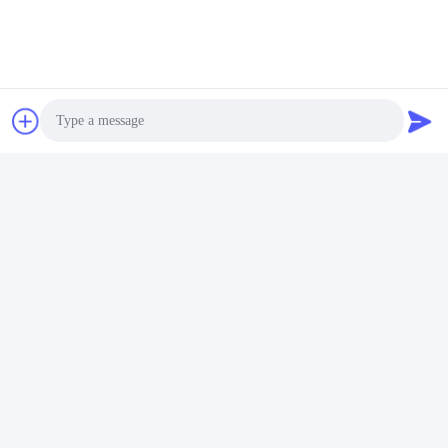
공됩니다.
4디자인에 도움이 되시겠어요?
A: 예, 우리는 모든 세부 요구 사항 후 에이스, 잭, 퀸, 킹 및
조커를 포함하여 카드 뒷면과 상자에 대한 사용자 지정 디자
인 로고를 완료하는 데 도움을 줄 것입니다.
잘 기록
.
5최소 주문량은 얼마인가요?
MOQ 아래에서 카드를
만들 수 있나요?
A: 우리의 MOQ 주문은 플라스틱 플레이 카드에 대한 1,000
데크입니다, 더 적은 양이 필요한 경우 저희에게 문의하십시
Photo
오.
Video Call
6어떻게 회담을 설계하는 파일을 인쇄 할 수 있습니
Audio Call
다?
A:
Dropbox.com, wetransfer.com, 그리고 drive.google.com
에서 업로드된 파일들은 우리에게 괜찮습니다.
7어떤 결제 방법이 받아들여지나요?
A: 일반적으로 T/T 송금, 페이팔, 웨스턴 유니온이 제안됩니