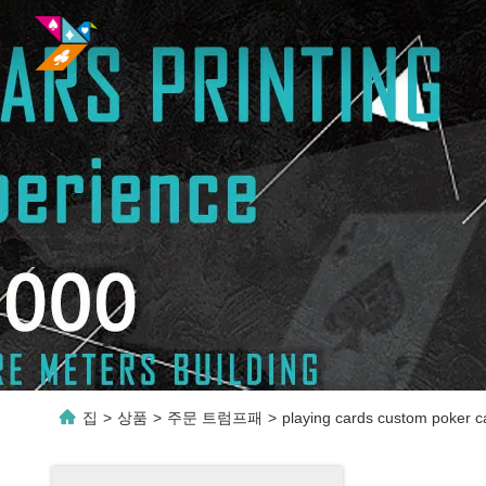
집
>
상품
>
주문 트럼프패
>
playing cards custom poker c