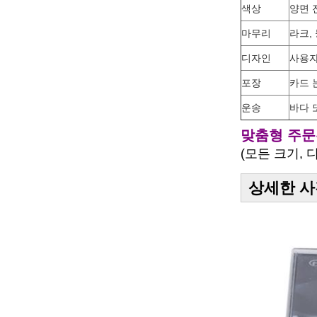
색상
양면 
마무리
라크,
디자인
사용자 
포장
카드 
운송
바다 
맞춤형 주문
(모든 크기, 
상세한 사