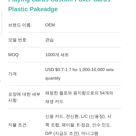
Plastic Pakeadge
브랜드 이름:
OEM
모델 번호:
관습
MOQ:
1000개 세트
USD $0.7-1.7 for 1,000-10,000 sets
가격:
quantity
래핑한 첼로와 용지함으로의 54개의
포장에 대한 세부
사항:
재생 카드
신용 카드, 전신환, L/C (신용장), 서
지불 조건:
쪽 조합, 페이팔, E-점검, 인수 인도,
D/P (지급도 조건), 머니그램