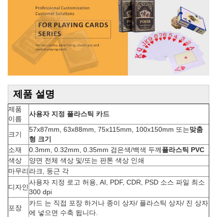
제품 설명
제품
사용자 지정 플라스틱 카드
이름
57x87mm, 63x88mm, 75x115mm, 100x150mm 또는
맞춤
크기
형 크기
소재
0.3mm, 0.32mm, 0.35mm 검은색/백색 두께
플라스틱 PVC
색상
양면 전체 색상 및/또는 판톤 색상 인쇄
마무리
라크, 둥근 각
사용자 지정 로고 허용, AI, PDF, CDR, PSD 소스 파일 최소
디자인
300 dpi
카드 는 직접 포장 하거나 종이 상자/ 플라스틱 상자/ 진 상자
포장
에 넣으면 수축 됩니다.