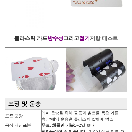
플라스틱 카드
방수성
그리고
접기
저항 테스트
포장 및 운송
에어 운송을 위해 필름과 벨트를 묶은 카튼
표준 포장
육상/해양 운송용 플라스틱 팔렛에 박스
공장 저장
표본
무료, 화물만 지불
1~2일 보내
받아들여질 수 있습니다.
, 3-7 일 샘플 리드 타