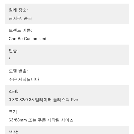
원래 장소:
광저우, 중국
브랜드 이름:
Can Be Customized
인증:
/
모델 번호:
주문 제작됩니다
소재:
0.3/0.32/0.35 밀리미터 플라스틱 Pvc
크기:
63*88mm 또는 주문 제작된 사이즈
색상: