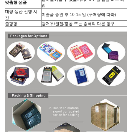
맞춤형 샘플
임
대량 생산 선행 시
미술품 승인 후 10-15 일 (구매량에 따라)
간
출항항
광저우/센젠/홍콩 또는 중국의 다른 항구